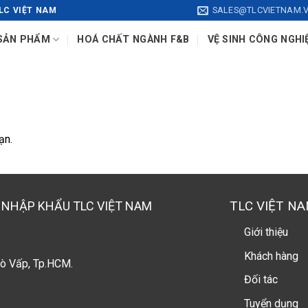
SALES@TLCVIETNAM.
LC VIỆT NAM
SẢN PHẨM
HOÁ CHẤT NGÀNH F&B
VỆ SINH CÔNG NGHI
ạn.
TLC VIỆT N
 NHẬP KHẨU TLC VIỆT NAM
Giới thiệu
Khách hàng
ò Vấp, Tp.HCM.
Đối tác
Tuyển dụng