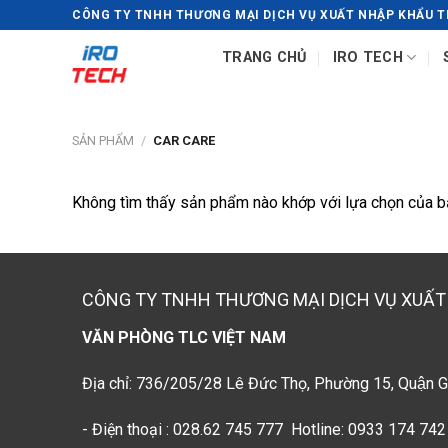
Chuyển
CÔNG TY TNHH THƯƠNG MẠI DỊCH VỤ XUẤT NHẬP KHẨU T
đến
TRANG CHỦ
IRO TECH
nội
dung
SẢN PHẨM
/
CAR CARE
Không tìm thấy sản phẩm nào khớp với lựa chọn của b
CÔNG TY TNHH THƯƠNG MẠI DỊCH VỤ XUẤT
VĂN PHÒNG TLC VIỆT NAM
Địa chỉ: 736/205/28 Lê Đức Thọ, Phường 15, Quận G
- Điện thoại : 028.62 745 777 Hotline: 0933 174 742