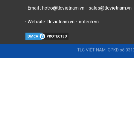
- Email : hotro@tlcvietnam.vn - sales@tlcvietnam.vn
- Website: tlcvietnam.vn - irotech.vn
TLC VIỆT NAM. GPKD số 0313