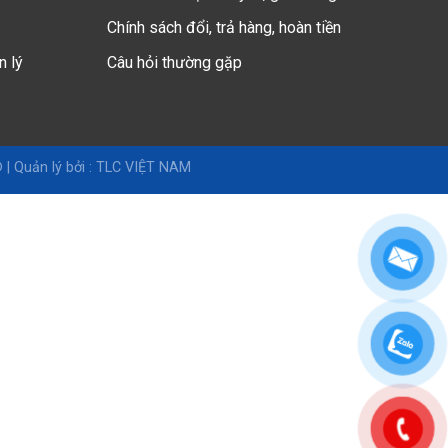
Chính sách đổi, trả hàng, hoàn tiền
n lý
Câu hỏi thường gặp
 |
Quản lý bởi : TLC VIỆT NAM