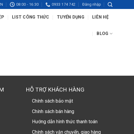
VN
08:00 - 16:30
0933 174 742
Đăng nhập
ỆP
LIST CÔNG THỨC
TUYỂN DỤNG
LIÊN HỆ
BLOG
AM
HỖ TRỢ KHÁCH HÀNG
Chính sách bảo mật
Chính sách bán hàng
Hướng dẫn hình thức thanh toán
Chính sách vận chuyển, giao hàng