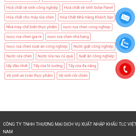
Hoá chất vệ sinh công nghiệp
Hoá chất vệ sinh Solar Panel
Hóa chất cho máy rửa chén
Hóa Chất Nhà Hàng Khách Sạn
Nhà máy chế biến thực phẩm
nuoc rua chen cong nghiep
nuoc rua chen gia re
nuoc rua chen nha hang
nuoc rua chen suat an cong nghiep
Nước giặt công nghiệp
Nước rửa chén
Nước rửa rau củ quả
Suất ăn công nghiệp
tẩy dầu nhớt
Tẩy rửa lò nướng
Tẩy rửa đa năng
Vệ sinh an toàn thực phẩm
Vệ sinh nồi chiên
CÔNG TY TNHH THƯƠNG MẠI DỊCH VỤ XUẤT NHẬP KHẨU TLC VIỆ
NAM