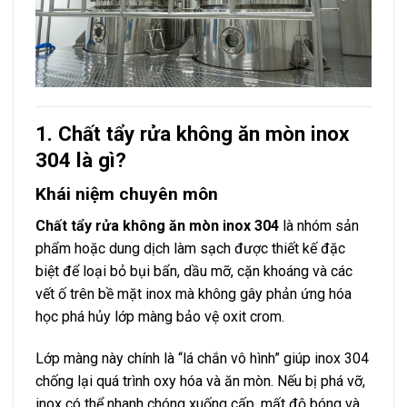
1. Chất tẩy rửa không ăn mòn inox
304 là gì?
Khái niệm chuyên môn
Chất tẩy rửa không ăn mòn inox 304
là nhóm sản
phẩm hoặc dung dịch làm sạch được thiết kế đặc
biệt để loại bỏ bụi bẩn, dầu mỡ, cặn khoáng và các
vết ố trên bề mặt inox mà không gây phản ứng hóa
học phá hủy lớp màng bảo vệ oxit crom.
Lớp màng này chính là “lá chắn vô hình” giúp inox 304
chống lại quá trình oxy hóa và ăn mòn. Nếu bị phá vỡ,
inox có thể nhanh chóng xuống cấp, mất độ bóng và