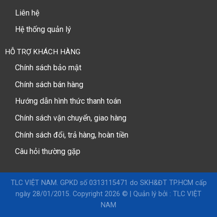
Liên hệ
Hệ thống quản lý
HỖ TRỢ KHÁCH HÀNG
Chính sách bảo mật
Chính sách bán hàng
Hướng dẫn hình thức thanh toán
Chính sách vận chuyển, giao hàng
Chính sách đổi, trả hàng, hoàn tiền
Câu hỏi thường gặp
TLC VIỆT NAM. GPKD số 0313115471 do SKH&ĐT TP.HCM cấp
ngày 28/01/2015. Copyright 2026 © |
Quản lý bởi : TLC VIỆT
NAM