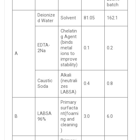
batch
Deionize
Solvent
81.05
162.1
d Water
Chelatin
g Agent
(binds
EDTA-
metal
0.1
0.2
2Na
A
ions to
improve
stability)
Alkali
Caustic
(neutrali
0.4
0.8
Soda
zes
LABSA)
Primary
surfacta
LABSA
nt(foami
B
3.0
6.0
96%
ng and
cleaning
)