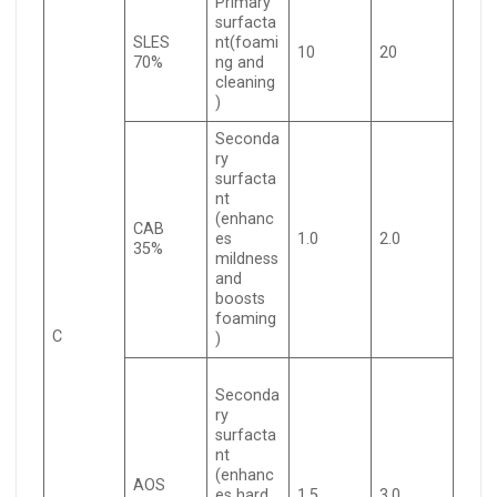
Primary
surfacta
SLES
nt(foami
10
20
70%
ng and
cleaning
)
Seconda
ry
surfacta
nt
(enhanc
CAB
es
1.0
2.0
35%
mildness
and
boosts
foaming
C
)
Seconda
ry
surfacta
nt
(enhanc
AOS
es hard
1.5
3.0