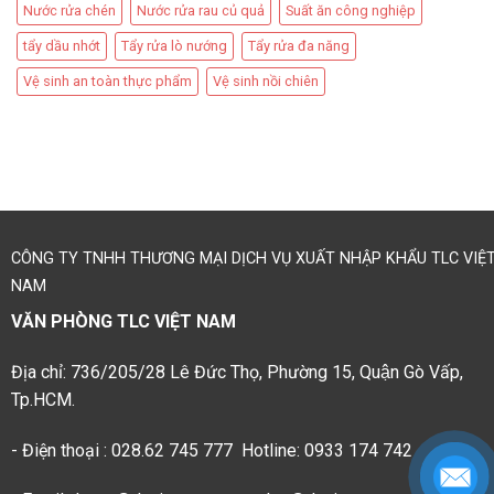
Nước rửa chén
Nước rửa rau củ quả
Suất ăn công nghiệp
tẩy dầu nhớt
Tẩy rửa lò nướng
Tẩy rửa đa năng
Vệ sinh an toàn thực phẩm
Vệ sinh nồi chiên
CÔNG TY TNHH THƯƠNG MẠI DỊCH VỤ XUẤT NHẬP KHẨU TLC VIỆ
NAM
VĂN PHÒNG TLC VIỆT NAM
Địa chỉ: 736/205/28 Lê Đức Thọ, Phường 15, Quận Gò Vấp,
Tp.HCM.
- Điện thoại : 028.62 745 777 Hotline: 0933 174 742