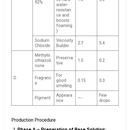
92%
water-
resistan
ce and
boosts
foaming
)
Sodium
Viscosity
2.7
5.4
Chloride
Builder
Methylis
Preserva
othiazoli
1.0
0.2
tive
none
For
D
Fragranc
good
0.15
0.3
e
smelling
Appeara
Few
Pigment
—-
nce
drops
Production Procedure
Phase A – Preparation of Base Solution: