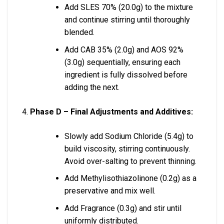
Add SLES 70% (20.0g) to the mixture
and continue stirring until thoroughly
blended.
Add CAB 35% (2.0g) and AOS 92%
(3.0g) sequentially, ensuring each
ingredient is fully dissolved before
adding the next.
Phase D – Final Adjustments and Additives:
Slowly add Sodium Chloride (5.4g) to
build viscosity, stirring continuously.
Avoid over-salting to prevent thinning.
Add Methylisothiazolinone (0.2g) as a
preservative and mix well.
Add Fragrance (0.3g) and stir until
uniformly distributed.