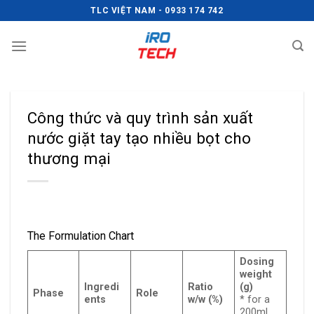
Chuyển
TLC VIỆT NAM - 0933 174 742
đến
nội
dung
Công thức và quy trình sản xuất
nước giặt tay tạo nhiều bọt cho
thương mại
The Formulation Chart
Dosing
weight
Ingredi
Ratio
(g)
Phase
Role
ents
w/w (%)
* for a
200ml