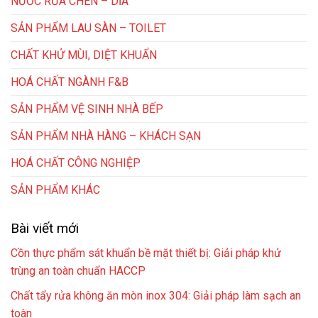
NƯỚC RỬA CHÉN – DĨA
SẢN PHẨM LAU SÀN – TOILET
CHẤT KHỬ MÙI, DIỆT KHUẨN
HOÁ CHẤT NGÀNH F&B
SẢN PHẨM VỆ SINH NHÀ BẾP
SẢN PHẨM NHÀ HÀNG – KHÁCH SẠN
HOÁ CHẤT CÔNG NGHIỆP
SẢN PHẨM KHÁC
Bài viết mới
Cồn thực phẩm sát khuẩn bề mặt thiết bị: Giải pháp khử
trùng an toàn chuẩn HACCP
Chất tẩy rửa không ăn mòn inox 304: Giải pháp làm sạch an
toàn