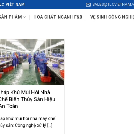
SALES@TLCVIETNAM.
LC VIỆT NAM
SẢN PHẨM
HOÁ CHẤT NGÀNH F&B
VỆ SINH CÔNG NGHI
Pháp Khử Mùi Hôi Nhà
Chế Biến Thủy Sản Hiệu
 An Toàn
háp khử mùi hôi nhà máy chế
ủy sản: Công nghệ xử lý [...]