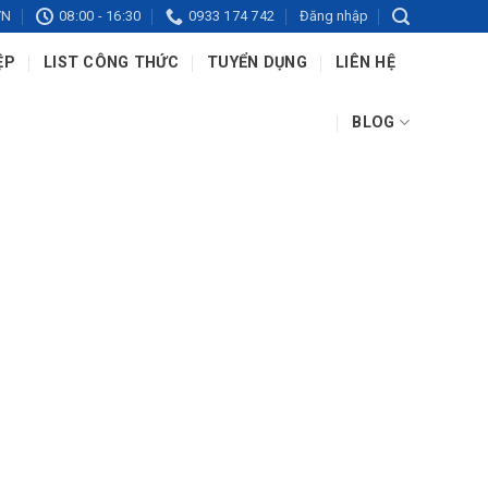
VN
08:00 - 16:30
0933 174 742
Đăng nhập
ỆP
LIST CÔNG THỨC
TUYỂN DỤNG
LIÊN HỆ
BLOG