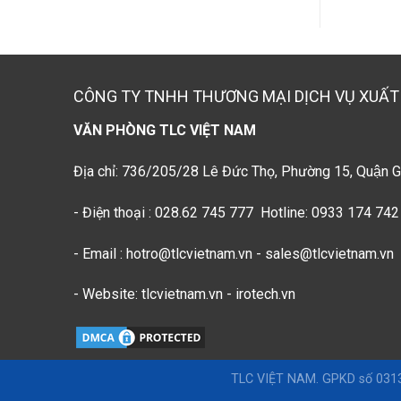
CÔNG TY TNHH THƯƠNG MẠI DỊCH VỤ XUẤT
VĂN PHÒNG TLC VIỆT NAM
Địa chỉ: 736/205/28 Lê Đức Thọ, Phường 15, Quận G
- Điện thoại : 028.62 745 777 Hotline: 0933 174 742
- Email : hotro@tlcvietnam.vn - sales@tlcvietnam.vn
- Website: tlcvietnam.vn - irotech.vn
TLC VIỆT NAM. GPKD số 0313