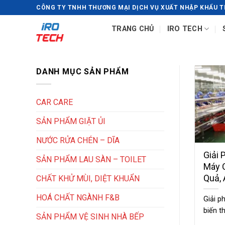
Chuyển
CÔNG TY TNHH THƯƠNG MẠI DỊCH VỤ XUẤT NHẬP KHẨU T
đến
TRANG CHỦ
IRO TECH
nội
dung
DANH MỤC SẢN PHẨM
CAR CARE
SẢN PHẨM GIẶT ỦI
NƯỚC RỬA CHÉN – DĨA
Giải 
SẢN PHẨM LAU SÀN – TOILET
Máy 
Quả,
CHẤT KHỬ MÙI, DIỆT KHUẨN
HOÁ CHẤT NGÀNH F&B
Giải p
biến th
SẢN PHẨM VỆ SINH NHÀ BẾP