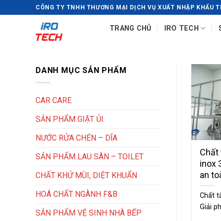
Chuyển
CÔNG TY TNHH THƯƠNG MẠI DỊCH VỤ XUẤT NHẬP KHẨU T
đến
TRANG CHỦ
IRO TECH
nội
dung
DANH MỤC SẢN PHẨM
CAR CARE
SẢN PHẨM GIẶT ỦI
NƯỚC RỬA CHÉN – DĨA
Chất
SẢN PHẨM LAU SÀN – TOILET
inox 
an to
CHẤT KHỬ MÙI, DIỆT KHUẨN
HOÁ CHẤT NGÀNH F&B
Chất t
Giải p
SẢN PHẨM VỆ SINH NHÀ BẾP