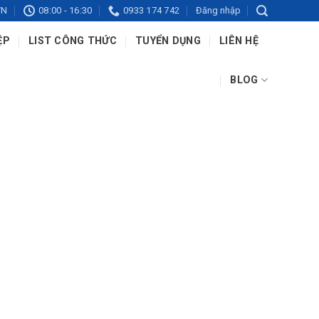
VN
08:00 - 16:30
0933 174 742
Đăng nhập
ỆP
LIST CÔNG THỨC
TUYỂN DỤNG
LIÊN HỆ
BLOG