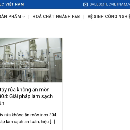
SALES@TLCVIETNAM.
LC VIỆT NAM
SẢN PHẨM
HOÁ CHẤT NGÀNH F&B
VỆ SINH CÔNG NGHI
 tẩy rửa không ăn mòn
304: Giải pháp làm sạch
àn
ẩy rửa không ăn mòn inox 304:
háp làm sạch an toàn, hiệu [...]