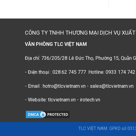
CÔNG TY TNHH THƯƠNG MẠI DỊCH VỤ XUẤT
VĂN PHÒNG TLC VIỆT NAM
Địa chỉ: 736/205/28 Lê Đức Thọ, Phường 15, Quận G
- Điện thoại : 028.62 745 777 Hotline: 0933 174 742
- Email : hotro@tlcvietnam.vn - sales@tlcvietnam.vn
- Website: tlcvietnam.vn - irotech.vn
TLC VIỆT NAM. GPKD số 0313