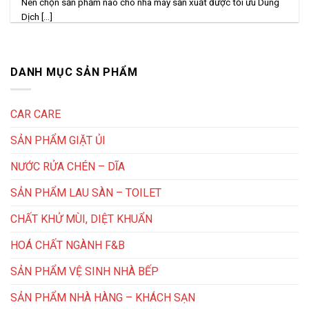
Nên chọn sản phẩm nào cho nhà máy sản xuất được tối ưu Dung
Dịch [...]
DANH MỤC SẢN PHẨM
CAR CARE
SẢN PHẨM GIẶT ỦI
NƯỚC RỬA CHÉN – DĨA
SẢN PHẨM LAU SÀN – TOILET
CHẤT KHỬ MÙI, DIỆT KHUẨN
HOÁ CHẤT NGÀNH F&B
SẢN PHẨM VỆ SINH NHÀ BẾP
SẢN PHẨM NHÀ HÀNG – KHÁCH SẠN